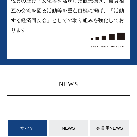
佐賀の歴史・文化等を活かした観光振興、会員相
互の交流を図る活動等を重点目標に掲げ、「活動
する経済同友会」としての取り組みを強化してお
ります。
NEWS
すべて
NEWS
会員用NEWS
挨拶